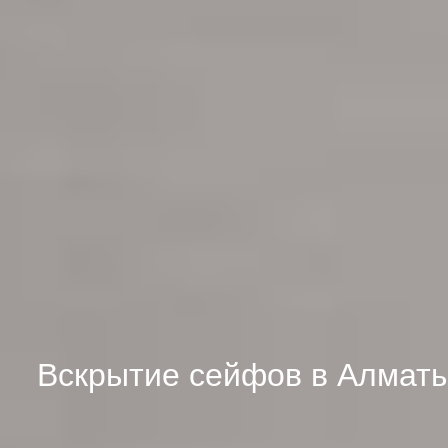
Вскрытие сейфов в Алмат
1
2
3
4
5